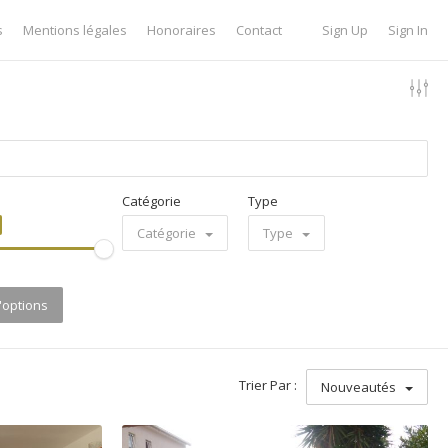
s
Mentions légales
Honoraires
Contact
Sign Up
Sign In
Catégorie
Type
Catégorie
Type
d'options
Trier Par :
Nouveautés