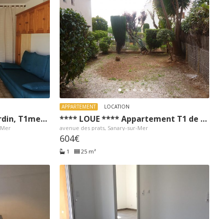
APPARTEMENT
LOCATION
*** LOUE *** En rez de jardin, T1meublé proche centre Sanary
**** LOUE **** Appartement T1 de 25m² avec jardin, quartier des Prats
-Mer
avenue des prats, Sanary-sur-Mer
604€
1
25 m²