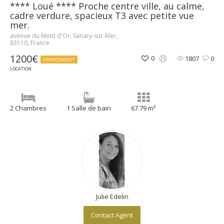
**** Loué **** Proche centre ville, au calme,
cadre verdure, spacieux T3 avec petite vue
mer.
avenue du Mont d'Or, Sanary-sur-Mer,
83110, France
1200€
0
1807
0
APPARTEMENT
LOCATION
2 Chambres
1 Salle de bain
67.79 m²
Julie Edelin
Contact Agent