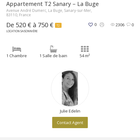
Appartement T2 Sanary – La Buge
Avenue André Dumerc, La Buge, Sanary-sur-Mer,
83110, France
De 520 € à 750 €
0
2306
0
T2
LOCATION SAISONNIÈRE
1 Chambre
1 Salle de bain
54 m²
Julie Edelin
Contact Agent