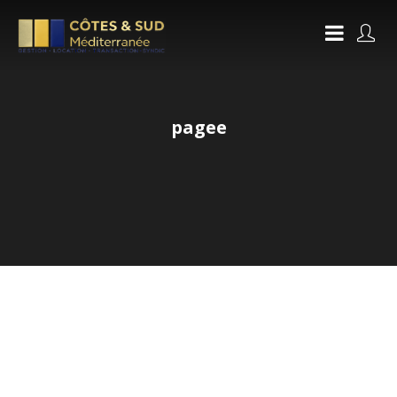
pagee
NOW IT’S EASY TO FIND YOUR
FUTURE HOME
WITH REALES WP – REAL ESTATE WORDPRESS THEME