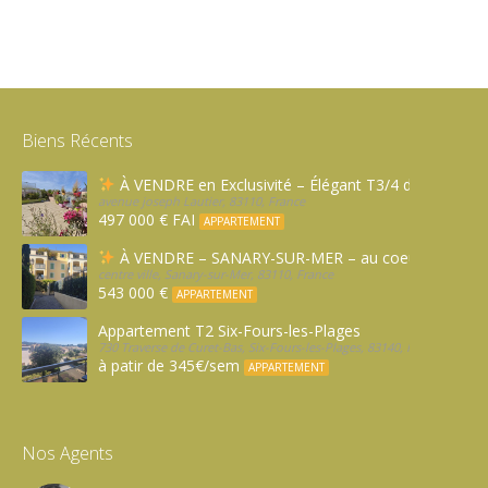
Biens Récents
À VENDRE en Exclusivité – Élégant T3/4 de 89,56 m²
avenue joseph Lautier, 83110, France
497 000 € FAI
APPARTEMENT
À VENDRE – SANARY-SUR-MER – au coeur du village d
centre ville, Sanary-sur-Mer, 83110, France
543 000 €
APPARTEMENT
Appartement T2 Six-Fours-les-Plages
730 Traverse de Curet-Bas, Six-Fours-les-Plages, 83140, France
à patir de 345€/sem
APPARTEMENT
Nos Agents